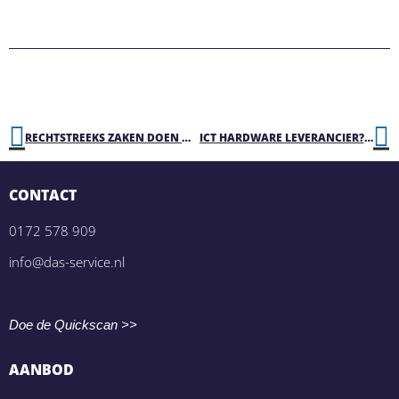
RECHTSTREEKS ZAKEN DOEN MET OPDRACHTGEVERS IN 3 STAPPEN
ICT HARDWARE LEVERANCIER? DIRECT NIEUWE KLANTEN MIDDELS EEN DYNAMISCH AANKOOPSYSTEEM!
CONTACT
0172 578 909
info@das-service.nl
Doe de Quickscan >>
AANBOD