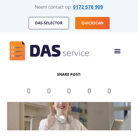
Neem contact op:
0172 578 909
DAS-SELECTOR
QUICKSCAN
HOE WERKT HET
DAS-SERVICE VOOR
SHARE POST: