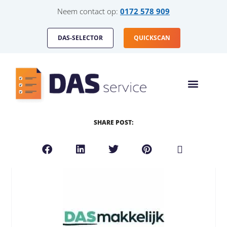
Neem contact op:
0172 578 909
DAS-SELECTOR
QUICKSCAN
HOE WERKT HET
DAS-SERVICE VOOR
SHARE POST: