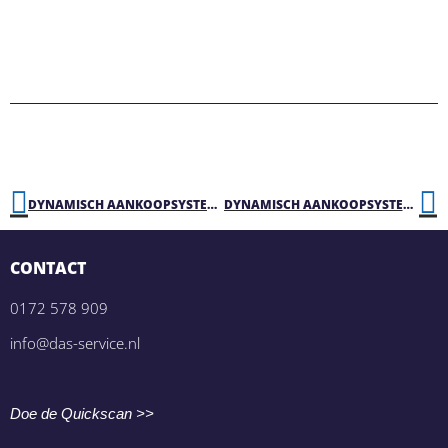
DYNAMISCH AANKOOPSYSTEEM DASMAKKELIJK – SCHOONMAAKDIENSTEN
DYNAMISCH AANKOOPSYSTEEM DASMAKKELIJK – TIJDELIJKE HUISVESTING
CONTACT
0172 578 909
info@das-service.nl
Doe de Quickscan >>