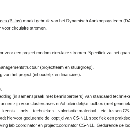
ences (BUas)
maakt gebruik van het Dynamisch Aankoopsysteem (D
 voor circulaire stromen.
r voor een project rondom circulaire stromen. Specifiek zal het gaa
anagementstructuur (projectteam en stuurgroep).
van het project (inhoudelijk en financieel).
.
s.
bedding (in samenspraak met kennispartners) van standaard technieke
nen zijn voor clustercases en/of uiteindelijke toolbox (met generieke 
– kennis – tools – technieken – valorisatie materiaal – etc. tussen CS
wordt hiervoor gedurende de looptijd van CS-NLL specifiek een praktis
living lab coördinator en projectcoördinator CS-NLL. Gedurende de loo