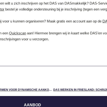
, en wilt u zich inschrijven op het DAS van DASmakkelijk? DAS-Servic
tor
bestel je volledige ondersteuning bij je inschrijving (tegen een ver
ij voor u kunnen organiseren? Maak gratis een account aan op de
DA
an een
Quickscan
aan! Hiermee brengen wij in kaart welke DAS’en voo
inschrijvingen voor u verzorgen.
DE 4 MEEST GEBRUIKTE PLATFORMEN VOOR DYNAMISCHE AANKOOPSYSTEMEN
AANBOD