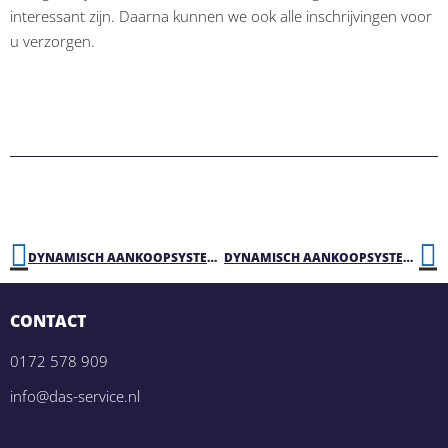
interessant zijn. Daarna kunnen we ook alle inschrijvingen voor
u verzorgen.
DYNAMISCH AANKOOPSYSTEEM DASMAKKELIJK – IHM – INHUUR ONDERWIJZEND PERSONEEL
DYNAMISCH AANKOOPSYSTEEM DASMAKKELIJK – LEERMIDDELEN VOORTGEZET ONDERWIJS
CONTACT
0172 578 909
info@das-service.nl