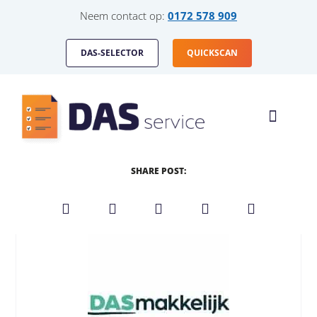
Neem contact op:
0172 578 909
DAS-SELECTOR
QUICKSCAN
HOE WERKT HET
DAS-SERVICE VOOR
SHARE POST: