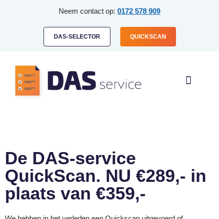
Neem contact op:
0172 578 909
DAS-SELECTOR
QUICKSCAN
HOE WERKT HET
DAS-SERVICE VOOR
De DAS-service
QuickScan. NU €289,- in
plaats van €359,-
We hebben in het verleden een Quickscan uitgevoerd of