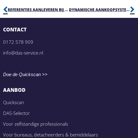
REFERENTIES AANLEVEREN BIJ EEN TOELATINGSVERZOEK VAN EEN DYNAMISCH AANKOOPSYSTEEM?
DYNAMISCHE AANKOOPSYSTEMEN – DRAAG ZORG VOOR JE LEVERANCIERSDOSSIER!
CONTACT
0172 578 909
info@das-service.nl
Doe de Quickscan >>
AANBOD
Quickscan
DAS-Selector
Voor zelfstandige professionals
Voor bureaus, detacheerders & bemiddelaars